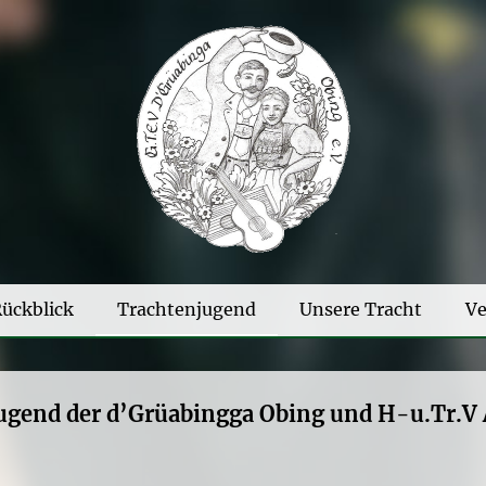
ückblick
Trachtenjugend
Unsere Tracht
Ve
gend der d’Grüabingga Obing und
H-u.Tr.V 