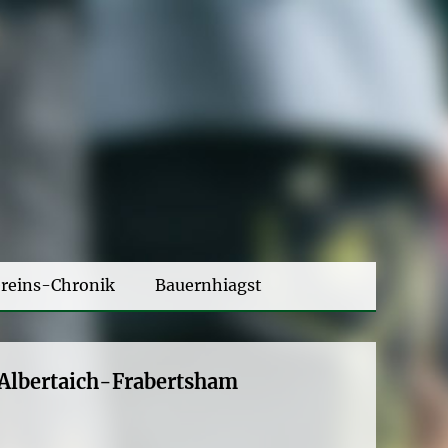
reins-Chronik
Bauernhiagst
Albertaich-Frabertsham